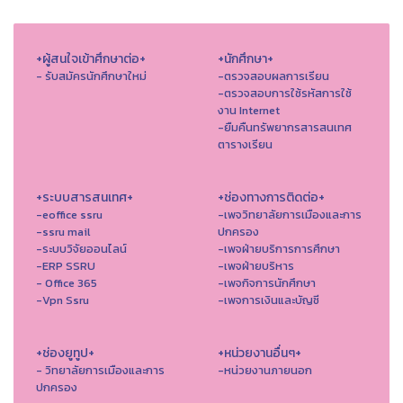
+ผู้สนใจเข้าศึกษาต่อ+
+นักศึกษา+
- รับสมัครนักศึกษาใหม่
-ตรวจสอบผลการเรียน
-ตรวจสอบการใช้รหัสการใช้
งาน Internet
-ยืมคืนทรัพยากรสารสนเทศ
ตารางเรียน
+ระบบสารสนเทศ+
+ช่องทางการติดต่อ+
-eoffice ssru
-เพจวิทยาลัยการเมืองและการ
-ssru mail
ปกครอง
-ระบบวิจัยออนไลน์
-เพจฝ่ายบริการการศึกษา
-ERP SSRU
-เพจฝ่ายบริหาร
- Office 365
-เพจกิจการนักศึกษา
-Vpn Ssru
-เพจการเงินและบัญชี
+ช่องยูทูป+
+หน่วยงานอื่นๆ+
- วิทยาลัยการเมืองและการ
-หน่วยงานภายนอก
ปกครอง