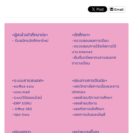
Email
+ผู้สนใจเข้าศึกษาต่อ+
+นักศึกษา+
- รับสมัครนักศึกษาใหม่
-ตรวจสอบผลการเรียน
-ตรวจสอบการใช้รหัสการใช้
งาน Internet
-ยืมคืนทรัพยากรสารสนเทศ
ตารางเรียน
+ระบบสารสนเทศ+
+ช่องทางการติดต่อ+
-eoffice ssru
-เพจวิทยาลัยการเมืองและการ
-ssru mail
ปกครอง
-ระบบวิจัยออนไลน์
-เพจฝ่ายบริการการศึกษา
-ERP SSRU
-เพจฝ่ายบริหาร
- Office 365
-เพจกิจการนักศึกษา
-Vpn Ssru
-เพจการเงินและบัญชี
+ช่องยูทูป+
+หน่วยงานอื่นๆ+