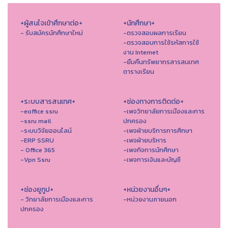
+ผู้สนใจเข้าศึกษาต่อ+
+นักศึกษา+
- รับสมัครนักศึกษาใหม่
-ตรวจสอบผลการเรียน
-ตรวจสอบการใช้รหัสการใช้
งาน Internet
-ยืมคืนทรัพยากรสารสนเทศ
ตารางเรียน
+ระบบสารสนเทศ+
+ช่องทางการติดต่อ+
-eoffice ssru
-เพจวิทยาลัยการเมืองและการ
-ssru mail
ปกครอง
-ระบบวิจัยออนไลน์
-เพจฝ่ายบริการการศึกษา
-ERP SSRU
-เพจฝ่ายบริหาร
- Office 365
-เพจกิจการนักศึกษา
-Vpn Ssru
-เพจการเงินและบัญชี
+ช่องยูทูป+
+หน่วยงานอื่นๆ+
- วิทยาลัยการเมืองและการ
-หน่วยงานภายนอก
ปกครอง