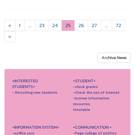
«
1
...
23
24
25
26
27
...
72
»
Archive News
+INTERESTED
+STUDENT+
STUDENTS+
-check grades
- Recruiting new students
-Check the use of internet
-borrow information
resources
timetable
+INFORMATION SYSTEM+
+COMMUNICATION +
-eoffice ssru
-Page college of politics