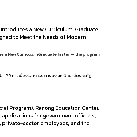
m Introduces a New Curriculum: Graduate
signed to Meet the Needs of Modern
ces a New CurriculumGraduate faster — the program
RU
,
PR การเมืองและการปกครอง มหาวิทยาลัยราชภัฏ
ecial Program), Ranong Education Center,
 applications for government officials,
el, private-sector employees, and the