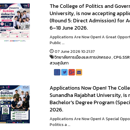
The College of Politics and Gove
University, is now accepting appl
(Round 5: Direct Admission) for 
6–18 June 2026.
Applications Are Now Open! A Great Opportu
Public ...
07 June 2026 10:21:37
วิทยาลัยการเมืองและการปกครอง
,
CPG.SS
สวนสุนันทา
Applications Now Open! The Colle
Sunandha Rajabhat University, is 
Bachelor's Degree Program (Speci
2026.
Applications Are Now Open! A Special Oppor
Politics a ...