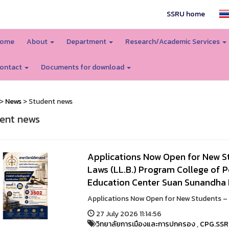
SSRU home
ome
About
Department
Research/Academic Services
ontact
Documents for download
>
News
> Student news
ent news
Applications Now Open for New S
Laws (LL.B.) Program College of 
Education Center Suan Sunandha R
Applications Now Open for New Students – A
27 July 2026 11:14:56
วิทยาลัยการเมืองและการปกครอง
,
CPG.SS