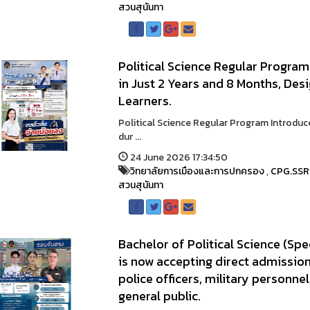
สวนสุนันทา
Political Science Regular Progra
in Just 2 Years and 8 Months, De
Learners.
Political Science Regular Program Introdu
dur ...
24 June 2026 17:34:50
วิทยาลัยการเมืองและการปกครอง
,
CPG.SS
สวนสุนันทา
Bachelor of Political Science (Sp
is now accepting direct admission
police officers, military personn
general public.