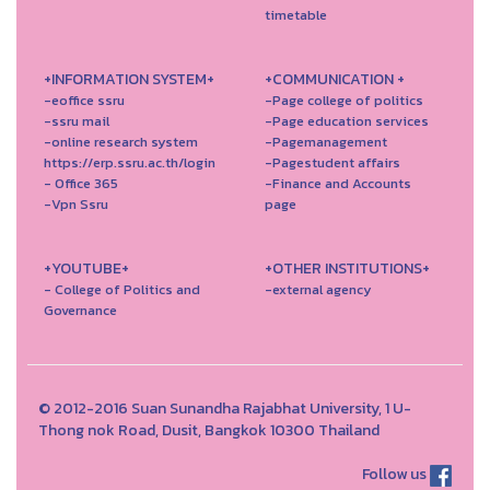
timetable
+INFORMATION SYSTEM+
+COMMUNICATION +
-eoffice ssru
-Page college of politics
-ssru mail
-Page education services
-online research system
-Pagemanagement
https://erp.ssru.ac.th/login
-Pagestudent affairs
- Office 365
-Finance and Accounts
-Vpn Ssru
page
+YOUTUBE+
+OTHER INSTITUTIONS+
- College of Politics and
-external agency
Governance
© 2012-2016 Suan Sunandha Rajabhat University, 1 U-
Thong nok Road, Dusit, Bangkok 10300 Thailand
Follow us