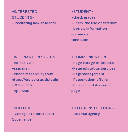
+INTERESTED
+STUDENT+
STUDENTS+
-check grades
- Recruiting new students
-Check the use of internet
-borrow information
resources
timetable
+INFORMATION SYSTEM+
+COMMUNICATION +
-eoffice ssru
-Page college of politics
-ssru mail
-Page education services
-online research system
-Pagemanagement
https://erp.ssru.ac.th/login
-Pagestudent affairs
- Office 365
-Finance and Accounts
-Vpn Ssru
page
+YOUTUBE+
+OTHER INSTITUTIONS+
- College of Politics and
-external agency
Governance