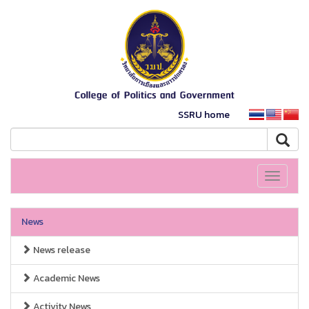
SSRU home
Toggle
navigati
News
News release
Academic News
Activity News