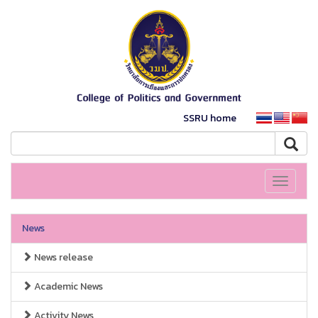
SSRU home
Toggle
navigati
News
News release
Academic News
Activity News