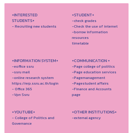
+INTERESTED
+STUDENT+
STUDENTS+
-check grades
- Recruiting new students
-Check the use of internet
-borrow information
resources
timetable
+INFORMATION SYSTEM+
+COMMUNICATION +
-eoffice ssru
-Page college of politics
-ssru mail
-Page education services
-online research system
-Pagemanagement
https://erp.ssru.ac.th/login
-Pagestudent affairs
- Office 365
-Finance and Accounts
-Vpn Ssru
page
+YOUTUBE+
+OTHER INSTITUTIONS+
- College of Politics and
-external agency
Governance