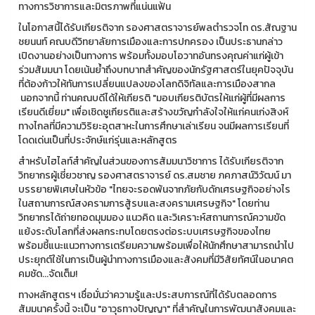
ทางการวิชาการและมิตรภาพที่แน่นแฟ้น
ในโอกาสนี้ได้รับเกียรติจาก รองศาสตราจารย์พลตำรวจโท ดร.สัณฐาน
ชยนนท์ คณบดีวิทยาลัยการเมืองและการปกครอง เป็นประธานกล่าว
เปิดงานอย่างเป็นทางการ พร้อมทั้งมอบโอวาทอันทรงคุณค่าแก่ผู้เข้า
ร่วมสัมมนา โดยเน้นย้ำถึงบทบาทสำคัญของนักรัฐศาสตร์ในยุคปัจจุบัน
ที่ต้องก้าวให้ทันการเปลี่ยนแปลงของโลกดิจิทัลและการเมืองสากล
นอกจากนี้ ท่านคณบดีได้ให้เกียรติ "มอบเกียรติบัตรให้แก่ผู้ที่มีผลการ
เรียนดีเยี่ยม" เพื่อเชิดชูเกียรติและสร้างขวัญกำลังใจให้แก่คนเก่งสิงห์
ทางไกลที่มีความวิริยะอุตสาหะในการศึกษาเล่าเรียน จนมีผลการเรียนที่
โดดเด่นเป็นที่ประจักษ์แก่รุ่นและหลักสูตร
สำหรับไฮไลท์สำคัญในส่วนของการสัมมนาวิชาการ ได้รับเกียรติจาก
วิทยากรผู้เชี่ยวชาญ รองศาสตราจารย์ ดร.สมชาย ภคภาสน์วิวัฒน์ มา
บรรยายพิเศษในหัวข้อ "ไทยจะรอดพ้นจากภัยกับดักเศรษฐกิจอย่างไร
ในสถานการณ์สงครามการสู้รบและสงครามเศรษฐกิจ" โดยท่าน
วิทยากรได้ถ่ายทอดมุมมอง แนวคิด และวิเคราะห์สถานการณ์ความขัด
แย้งระดับโลกที่ส่งผลกระทบโดยตรงต่อระบบเศรษฐกิจของไทย
พร้อมชี้แนะแนวทางการเตรียมความพร้อมเพื่อให้นักศึกษาสามารถนำไป
ประยุกต์ใช้ในการเป็นผู้นำทางการเมืองและสังคมที่มีวิสัยทัศน์ในอนาคต
คมชัด...จัดเต็ม!
ทางหลักสูตรฯ เชื่อมั่นว่าความรู้และประสบการณ์ที่ได้รับตลอดการ
สัมมนาครั้งนี้ จะเป็น "อาวุธทางปัญญา" ที่สำคัญในการพัฒนาสังคมและ