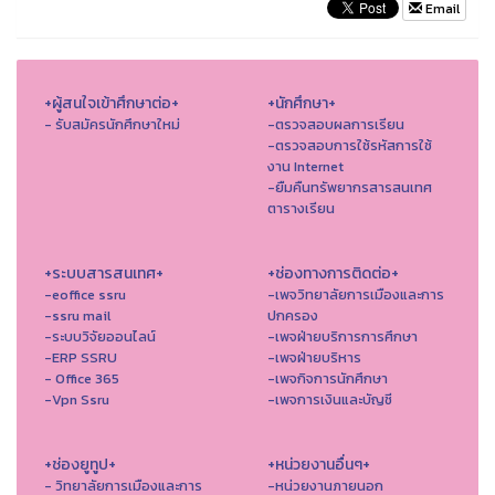
Email
+ผู้สนใจเข้าศึกษาต่อ+
+นักศึกษา+
- รับสมัครนักศึกษาใหม่
-ตรวจสอบผลการเรียน
-ตรวจสอบการใช้รหัสการใช้
งาน Internet
-ยืมคืนทรัพยากรสารสนเทศ
ตารางเรียน
+ระบบสารสนเทศ+
+ช่องทางการติดต่อ+
-eoffice ssru
-เพจวิทยาลัยการเมืองและการ
-ssru mail
ปกครอง
-ระบบวิจัยออนไลน์
-เพจฝ่ายบริการการศึกษา
-ERP SSRU
-เพจฝ่ายบริหาร
- Office 365
-เพจกิจการนักศึกษา
-Vpn Ssru
-เพจการเงินและบัญชี
+ช่องยูทูป+
+หน่วยงานอื่นๆ+
- วิทยาลัยการเมืองและการ
-หน่วยงานภายนอก