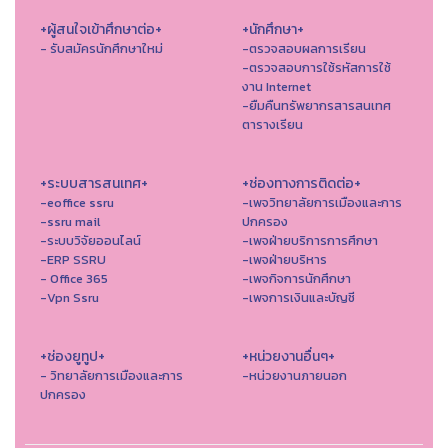
+ผู้สนใจเข้าศึกษาต่อ+
+นักศึกษา+
- รับสมัครนักศึกษาใหม่
-ตรวจสอบผลการเรียน
-ตรวจสอบการใช้รหัสการใช้
งาน Internet
-ยืมคืนทรัพยากรสารสนเทศ
ตารางเรียน
+ระบบสารสนเทศ+
+ช่องทางการติดต่อ+
-eoffice ssru
-เพจวิทยาลัยการเมืองและการ
-ssru mail
ปกครอง
-ระบบวิจัยออนไลน์
-เพจฝ่ายบริการการศึกษา
-ERP SSRU
-เพจฝ่ายบริหาร
- Office 365
-เพจกิจการนักศึกษา
-Vpn Ssru
-เพจการเงินและบัญชี
+ช่องยูทูป+
+หน่วยงานอื่นๆ+
- วิทยาลัยการเมืองและการ
-หน่วยงานภายนอก
ปกครอง