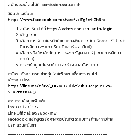
สมัครออนไลน์ได้ที่: admission.ssru.ac.th
วิธีสมัครเรียน:
https://www.facebook.com/share/v/1Fg7wHZh6n/
สมัครเรียนได้ที่
https://admission.ssru.ac.th/login
เข้าสู่ระบบ
เลือก การรับสมัครนักศึกษาภาคพิเศษ ระดับปริญญาตรี ประจำ
ปีการศึกษา 2569 (เรียนวันเสาร์ - อาทิตย์)
เลือก รหัสวิชา/หลักสูตร : 3499 รัฐศาสตร์ (ระบบการศึกษา
ทางไกล)
กรอกข้อมูลให้ครบถ้วน และชำระค่าสมัครสอบ
สมัครแล้วสามารถเข้ากลุ่มไลน์เพื่อพบเพื่อนร่วมรุ่นได้
เข้ากลุ่ม Line:
https://line.me/ti/g2/_HGJo973i3i2f2Jb0JPZp9nTSw-
55BRrXXKF8Q
สอบถามข้อมูลเพิ่มเติม
โทร: 02 160 1572
Line Official: @528bdkmw
Facebook: หลักสูตรรัฐศาสตรบัณฑิต ระบบการศึกษาทางไกล
มรภ.สวนสุนันทา
-----------------------------------------------