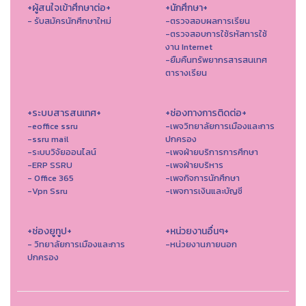
+ผู้สนใจเข้าศึกษาต่อ+
+นักศึกษา+
- รับสมัครนักศึกษาใหม่
-ตรวจสอบผลการเรียน
-ตรวจสอบการใช้รหัสการใช้
งาน Internet
-ยืมคืนทรัพยากรสารสนเทศ
ตารางเรียน
+ระบบสารสนเทศ+
+ช่องทางการติดต่อ+
-eoffice ssru
-เพจวิทยาลัยการเมืองและการ
-ssru mail
ปกครอง
-ระบบวิจัยออนไลน์
-เพจฝ่ายบริการการศึกษา
-ERP SSRU
-เพจฝ่ายบริหาร
- Office 365
-เพจกิจการนักศึกษา
-Vpn Ssru
-เพจการเงินและบัญชี
+ช่องยูทูป+
+หน่วยงานอื่นๆ+
- วิทยาลัยการเมืองและการ
-หน่วยงานภายนอก
ปกครอง