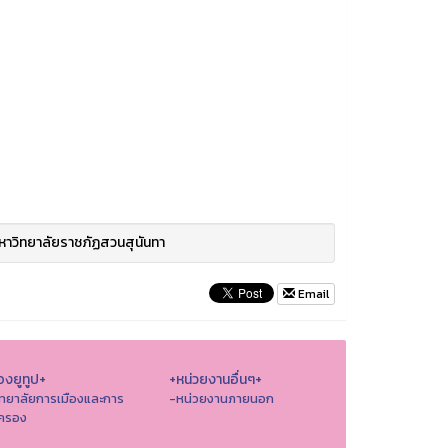
าวิทยาลัยราชภัฏสวนสุนันทา
Email
องยูทูป+
+หน่วยงานอื่นๆ+
ิทยาลัยการเมืองและการ
-หน่วยงานภายนอก
ครอง