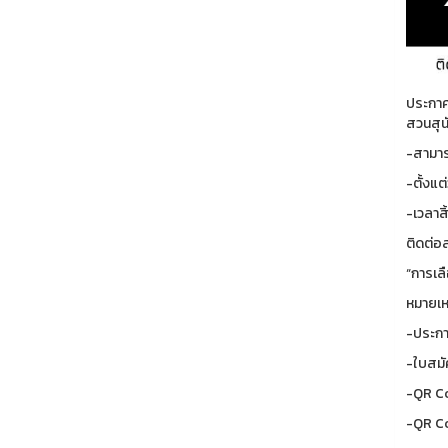
ประกาศ
สวนสุน
-สามาร
-ตั้งแต่
-เวลาสิ
ติดต่อ
“การเล
หมายเห
-ประกา
-ใบสมั
-QR C
-QR Co