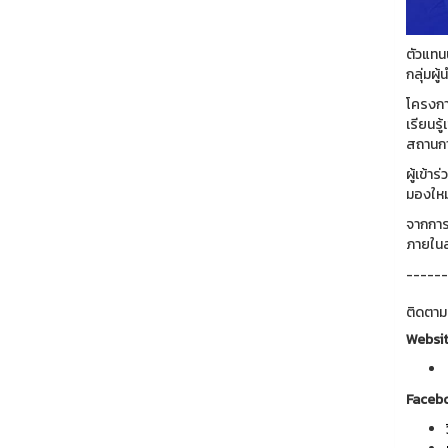
ตัวแทน
กลุ่มผ
โครงกา
เรียนร
สถานกา
ผู้เข้
มองใหม
จากการเ
ภายในส
------
ติดตาม
Websi
Faceb