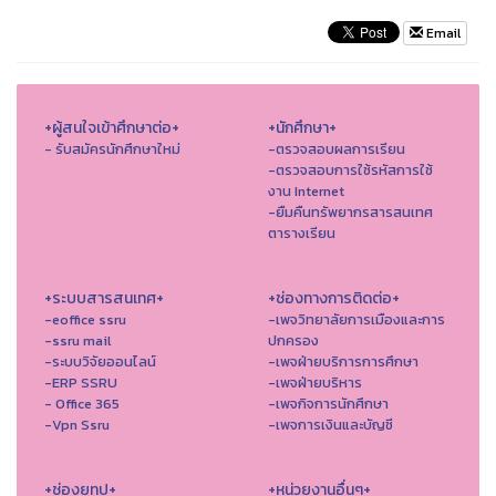
Email
+ผู้สนใจเข้าศึกษาต่อ+
+นักศึกษา+
- รับสมัครนักศึกษาใหม่
-ตรวจสอบผลการเรียน
-ตรวจสอบการใช้รหัสการใช้
งาน Internet
-ยืมคืนทรัพยากรสารสนเทศ
ตารางเรียน
+ระบบสารสนเทศ+
+ช่องทางการติดต่อ+
-eoffice ssru
-เพจวิทยาลัยการเมืองและการ
-ssru mail
ปกครอง
-ระบบวิจัยออนไลน์
-เพจฝ่ายบริการการศึกษา
-ERP SSRU
-เพจฝ่ายบริหาร
- Office 365
-เพจกิจการนักศึกษา
-Vpn Ssru
-เพจการเงินและบัญชี
+ช่องยูทูป+
+หน่วยงานอื่นๆ+