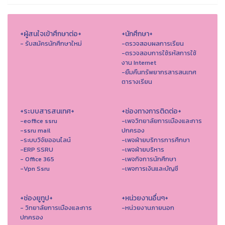
+ผู้สนใจเข้าศึกษาต่อ+
+นักศึกษา+
- รับสมัครนักศึกษาใหม่
-ตรวจสอบผลการเรียน
-ตรวจสอบการใช้รหัสการใช้
งาน Internet
-ยืมคืนทรัพยากรสารสนเทศ
ตารางเรียน
+ระบบสารสนเทศ+
+ช่องทางการติดต่อ+
-eoffice ssru
-เพจวิทยาลัยการเมืองและการ
-ssru mail
ปกครอง
-ระบบวิจัยออนไลน์
-เพจฝ่ายบริการการศึกษา
-ERP SSRU
-เพจฝ่ายบริหาร
- Office 365
-เพจกิจการนักศึกษา
-Vpn Ssru
-เพจการเงินและบัญชี
+ช่องยูทูป+
+หน่วยงานอื่นๆ+
- วิทยาลัยการเมืองและการ
-หน่วยงานภายนอก
ปกครอง