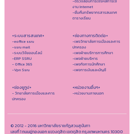
-ตรวจสอบการใช้รหัสการใช้
งาน Internet
-ยืมคืนทรัพยากรสารสนเทศ
ตารางเรียน
+ระบบสารสนเทศ+
+ช่องทางการติดต่อ+
-eoffice ssru
-เพจวิทยาลัยการเมืองและการ
-ssru mail
ปกครอง
-ระบบวิจัยออนไลน์
-เพจฝ่ายบริการการศึกษา
-ERP SSRU
-เพจฝ่ายบริหาร
- Office 365
-เพจกิจการนักศึกษา
-Vpn Ssru
-เพจการเงินและบัญชี
+ช่องยูทูป+
+หน่วยงานอื่นๆ+
- วิทยาลัยการเมืองและการ
-หน่วยงานภายนอก
ปกครอง
© 2012 - 2016 มหาวิทยาลัยราชภัฏสวนสุนันทา
เลขที่ 1 ถนนอู่ทองนอก แขวงดุสิต เขตดุสิต กรุงเทพมหานคร 10300