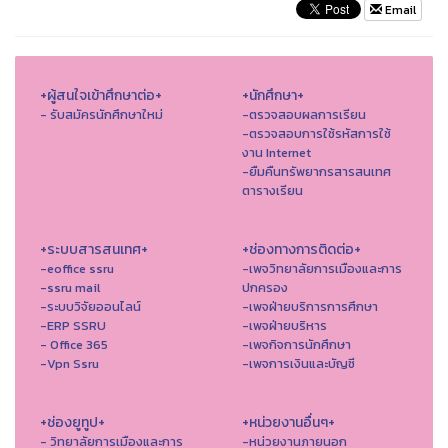
Email
+ผู้สนใจเข้าศึกษาต่อ+
+นักศึกษา+
- รับสมัครนักศึกษาใหม่
-ตรวจสอบผลการเรียน
-ตรวจสอบการใช้รหัสการใช้
งาน Internet
-ยืมคืนทรัพยากรสารสนเทศ
ตารางเรียน
+ระบบสารสนเทศ+
+ช่องทางการติดต่อ+
-eoffice ssru
-เพจวิทยาลัยการเมืองและการ
-ssru mail
ปกครอง
-ระบบวิจัยออนไลน์
-เพจฝ่ายบริการการศึกษา
-ERP SSRU
-เพจฝ่ายบริหาร
- Office 365
-เพจกิจการนักศึกษา
-Vpn Ssru
-เพจการเงินและบัญชี
+ช่องยูทูป+
+หน่วยงานอื่นๆ+
- วิทยาลัยการเมืองและการ
-หน่วยงานภายนอก