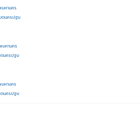
ทพมหานคร
าเขตนครปฐม
เทพมหานคร
าเขตนครปฐม
ทพมหานคร
าเขตนครปฐม