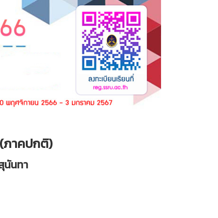
 (ภาคปกติ)
ุนันทา