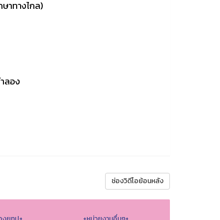
ึกษาทางไกล)
ลจำลอง
ช่องวิดีโอย้อนหลัง
องยูทูป+
+หน่วยงานอื่นๆ+