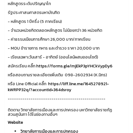
หลักสูตรระดับปริญญาโท
️รัฐประศาสนศาสตรมหาบัณฑิต
- หลักสูตร 1 ปีครึ่ง (5 ภาคเรียน)
- จำนวนหน่วยกิตตลอดหลักสูตร ไม่น้อยกว่า 36 หน่วยกิต
- ค่าธรรมเนียมการศึกษา 26,000 บาท/ภาคเรียน
- MOU ข้าราชการ ทหาร และตำรวจ ราคา 20,000 บาท
- เรียนเฉพาะวันเสาร์ - อาทิตย์ (ออนไลน์ผสมออนไซต์)
สมัครเรียน คลิ๊ก
https://forms.gle/mjEkP3pYHCkVypDy6
หรือสอบถามรายละเอียดเพิ่มเติม ️ 098-2602934 (K.นิกร)
หรือ Line Official คลิ๊ก
https://liff.line.me/1645278921-
kWRPP32q/?accountId=364dsroy
-----------------------------------------------
ติดตาม วิทยาลัยการเมืองและการปกครอง มหาวิทยาลัยราชภัฏ
สวนสุนันทา ได้ในช่องทางอื่นๆ
Website
วิทยาลัยการเมืองและการปกครอง