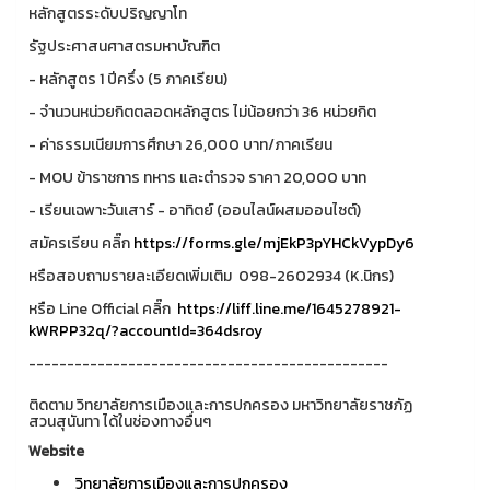
หลักสูตรระดับปริญญาโท
️รัฐประศาสนศาสตรมหาบัณฑิต
- หลักสูตร 1 ปีครึ่ง (5 ภาคเรียน)
- จำนวนหน่วยกิตตลอดหลักสูตร ไม่น้อยกว่า 36 หน่วยกิต
- ค่าธรรมเนียมการศึกษา 26,000 บาท/ภาคเรียน
- MOU ข้าราชการ ทหาร และตำรวจ ราคา 20,000 บาท
- เรียนเฉพาะวันเสาร์ - อาทิตย์ (ออนไลน์ผสมออนไซต์)
สมัครเรียน คลิ๊ก
https://forms.gle/mjEkP3pYHCkVypDy6
หรือสอบถามรายละเอียดเพิ่มเติม ️ 098-2602934 (K.นิกร)
หรือ Line Official คลิ๊ก
https://liff.line.me/1645278921-
kWRPP32q/?accountId=364dsroy
-----------------------------------------------
ติดตาม วิทยาลัยการเมืองและการปกครอง มหาวิทยาลัยราชภัฏ
สวนสุนันทา ได้ในช่องทางอื่นๆ
Website
วิทยาลัยการเมืองและการปกครอง