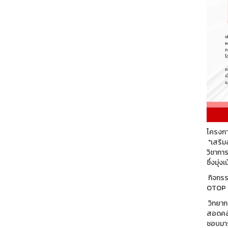
โครงกา
"เสริม
วิชากา
ซึ่งมุ
กิจกรร
OTOP ส
วิทยากร
สอดคล้
ชอบมาร