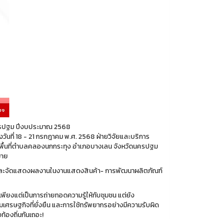
ดนครปฐม ปีงบประมาณ 2568
ันที่ 18 - 21 กรกฎาคม พ.ศ. 2568 ฝ่ายวิจัยและบริการ
รในพื้นที่ตำบลคลองนกกระทุง อำเภอบางเลน จังหวัดนครปฐม
มาย
บและจัดแสดงผลงานในงานแสดงสินค้า- การพัฒนาผลิตภัณฑ์
พียงแต่เป็นการถ่ายทอดความรู้ให้กับชุมชน แต่ยัง
เศรษฐกิจที่ยั่งยืน และการใช้ทรัพยากรอย่างมีความรับผิด
้องถิ่นกันเถอะ!