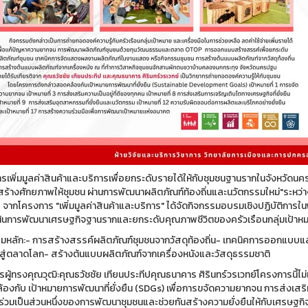
รเพิ่มมูลค่าสินค้าและบริการเพื่อยกระดับรายได้ให้กับชุมชนฐานรากในจังหวั
สร้างศักยภาพให้ชุมชน ผ่านการพัฒนาผลิตภัณฑ์ท้องถิ่นและนวัตกรรมใหม่"ระหว่างว
ร จากโครงการ "เพิ่มมูลค่าสินค้าและบริการ" ได้จัดกิจกรรมอบรมเชิงปฏิบัติกา
่งเน้นการพัฒนาเศรษฐกิจฐานรากและยกระดับคุณภาพชีวิตของครัวเรือนกลุ่มเป้าห
มหลัก:- การสร้างสรรค์ผลิตภัณฑ์ชุมชนจากวัสดุท้องถิ่น- เทคนิคการออกแบ
ู่ตลาดโลก- สร้างต้นแบบผลิตภัณฑ์จากเครื่องหนังและวัสดุธรรมชาติ
ผู้ทรงคุณวุฒิ:คุณธวัชชัย เทียนประทีปคุณธนาคาร ศิรินทร์วรเวทย์โครงการนี้ไม่เ
องกับ เป้าหมายการพัฒนาที่ยั่งยืน (SDGs) เพื่อการขจัดความยากจน การส่งเสริม
่วมเป็นส่วนหนึ่งของการพัฒนาชุมชนและช่วยกันสร้างความยั่งยืนให้กับเศรษฐกิจท