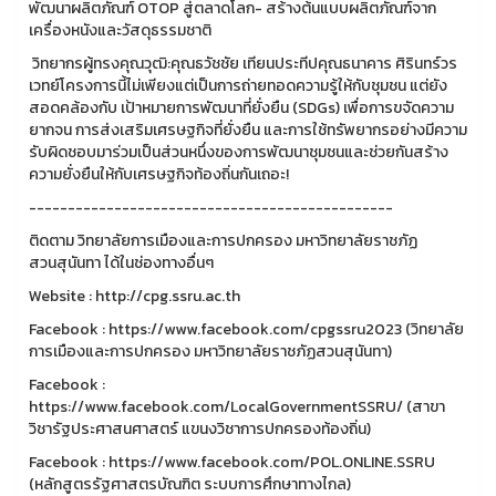
พัฒนาผลิตภัณฑ์ OTOP สู่ตลาดโลก- สร้างต้นแบบผลิตภัณฑ์จาก
เครื่องหนังและวัสดุธรรมชาติ
วิทยากรผู้ทรงคุณวุฒิ:คุณธวัชชัย เทียนประทีปคุณธนาคาร ศิรินทร์วร
เวทย์โครงการนี้ไม่เพียงแต่เป็นการถ่ายทอดความรู้ให้กับชุมชน แต่ยัง
สอดคล้องกับ เป้าหมายการพัฒนาที่ยั่งยืน (SDGs) เพื่อการขจัดความ
ยากจน การส่งเสริมเศรษฐกิจที่ยั่งยืน และการใช้ทรัพยากรอย่างมีความ
รับผิดชอบมาร่วมเป็นส่วนหนึ่งของการพัฒนาชุมชนและช่วยกันสร้าง
ความยั่งยืนให้กับเศรษฐกิจท้องถิ่นกันเถอะ!
-----------------------------------------------
ติดตาม วิทยาลัยการเมืองและการปกครอง มหาวิทยาลัยราชภัฏ
สวนสุนันทา ได้ในช่องทางอื่นๆ
Website : http://cpg.ssru.ac.th
Facebook : https://www.facebook.com/cpgssru2023 (วิทยาลัย
การเมืองและการปกครอง มหาวิทยาลัยราชภัฏสวนสุนันทา)
Facebook :
https://www.facebook.com/LocalGovernmentSSRU/ (สาขา
วิชารัฐประศาสนศาสตร์ แขนงวิชาการปกครองท้องถิ่น)
Facebook : https://www.facebook.com/POL.ONLINE.SSRU
(หลักสูตรรัฐศาสตรบัณฑิต ระบบการศึกษาทางไกล)