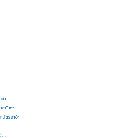
าช้า
นสุนันทา
บัตรล่าช้า
บัตร