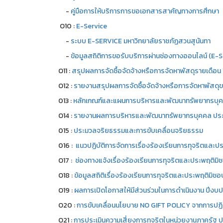
-
คู่มือการให้บริการการขอเอกสารสาคัญทางการศึกษา
O10 :
E-Service
-
ระบบ E-SERVICE มหาวิทยาลัยราชภัฏสวนสุนันทา
-
ข้อมูลสถิติการขอรับบริการผ่านช่องทางออนไลน์ (E
O11 :
สรุปผลการจัดซื้อจัดจ้างหรือการจัดหาพัสดุรายเดื
O12 :
รายงานสรุปผลการจัดซื้อจัดจ้างหรือการจัดหาพัสด
013 :
หลักเกณฑ์และแผนการบริหารและพัฒนาทรัพยากรบุ
O14 :
รายงานผลการบริหารและพัฒนาทรัพยากรบุคคล ประ
015 :
ประมวลจริยธรรมและการขับเคลื่อนจริยธรรม
016 :
แนวปฏิบัติการจัดการเรื่องร้องเรียนการทุจริตและป
O17 :
ช่องทางแจ้งเรื่องร้องเรียนการทุจริตและประพฤติมิ
O18 :
ข้อมูลสถิติเรื่องร้องเรียนการทุจริตและประพฤติมิ
O19 :
ผลการเปิดโอกาสให้มีส่วนร่วมในการดำเนินงาน ปีง
O20 :
การขับเคลื่อนนโยบาย NO GIFT POLICY จากการปฏิบั
O21 :
การประเมินความเสี่ยงการทุจริตในหน่วยงานภาครัฐ