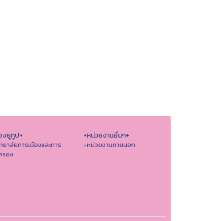
องยูทูป+
+หน่วยงานอื่นๆ+
ิทยาลัยการเมืองและการ
-หน่วยงานภายนอก
ครอง