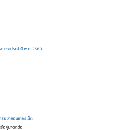
ระมาณประจำปี พ.ศ. 2568
รือข่ายอินเทอร์เน็ต
ือผู้มาติดต่อ