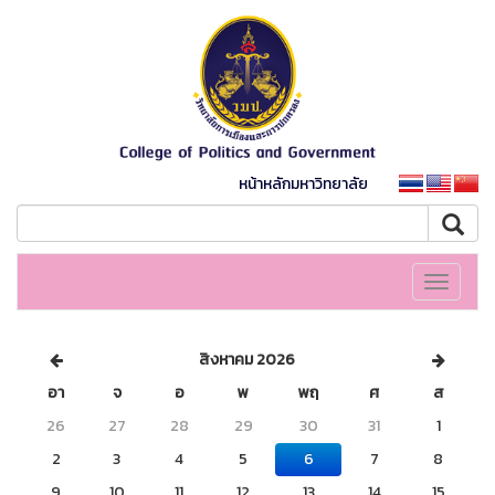
หน้าหลักมหาวิทยาลัย
Toggle
navigati
สิงหาคม 2026
อา
จ
อ
พ
พฤ
ศ
ส
26
27
28
29
30
31
1
2
3
4
5
6
7
8
9
10
11
12
13
14
15