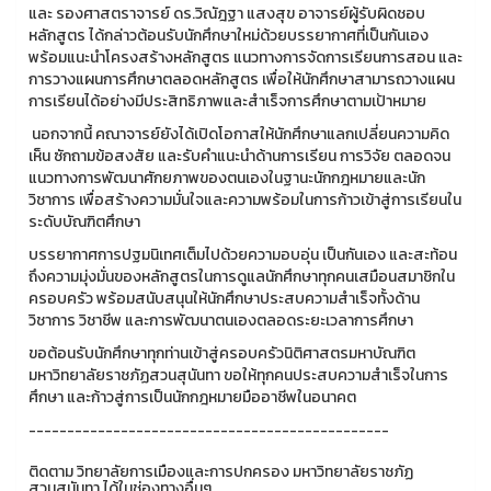
และ รองศาสตราจารย์ ดร.วิณัฎฐา แสงสุข อาจารย์ผู้รับผิดชอบ
หลักสูตร ได้กล่าวต้อนรับนักศึกษาใหม่ด้วยบรรยากาศที่เป็นกันเอง
พร้อมแนะนำโครงสร้างหลักสูตร แนวทางการจัดการเรียนการสอน และ
การวางแผนการศึกษาตลอดหลักสูตร เพื่อให้นักศึกษาสามารถวางแผน
การเรียนได้อย่างมีประสิทธิภาพและสำเร็จการศึกษาตามเป้าหมาย
นอกจากนี้ คณาจารย์ยังได้เปิดโอกาสให้นักศึกษาแลกเปลี่ยนความคิด
เห็น ซักถามข้อสงสัย และรับคำแนะนำด้านการเรียน การวิจัย ตลอดจน
แนวทางการพัฒนาศักยภาพของตนเองในฐานะนักกฎหมายและนัก
วิชาการ เพื่อสร้างความมั่นใจและความพร้อมในการก้าวเข้าสู่การเรียนใน
ระดับบัณฑิตศึกษา
บรรยากาศการปฐมนิเทศเต็มไปด้วยความอบอุ่น เป็นกันเอง และสะท้อน
ถึงความมุ่งมั่นของหลักสูตรในการดูแลนักศึกษาทุกคนเสมือนสมาชิกใน
ครอบครัว พร้อมสนับสนุนให้นักศึกษาประสบความสำเร็จทั้งด้าน
วิชาการ วิชาชีพ และการพัฒนาตนเองตลอดระยะเวลาการศึกษา
ขอต้อนรับนักศึกษาทุกท่านเข้าสู่ครอบครัวนิติศาสตรมหาบัณฑิต
มหาวิทยาลัยราชภัฏสวนสุนันทา ขอให้ทุกคนประสบความสำเร็จในการ
ศึกษา และก้าวสู่การเป็นนักกฎหมายมืออาชีพในอนาคต
-----------------------------------------------
ติดตาม วิทยาลัยการเมืองและการปกครอง มหาวิทยาลัยราชภัฏ
สวนสุนันทา ได้ในช่องทางอื่นๆ