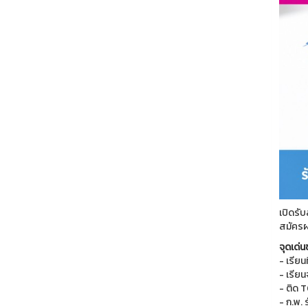
เปิดรั
สมัครผ่
จุดเด่
- เรียน
- เรียน
- ติด 
- ก.พ.