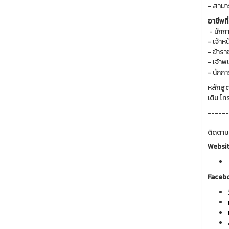
- สามาร
อาชีพท
- นักกา
- เจ้าห
- ข้ารา
- เจ้า
- นักกา
หลักสู
เติม โ
------
ติดตาม
Websi
Faceb