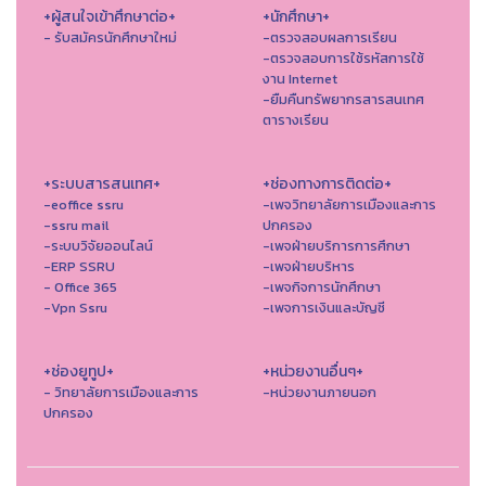
+ผู้สนใจเข้าศึกษาต่อ+
+นักศึกษา+
- รับสมัครนักศึกษาใหม่
-ตรวจสอบผลการเรียน
-ตรวจสอบการใช้รหัสการใช้
งาน Internet
-ยืมคืนทรัพยากรสารสนเทศ
ตารางเรียน
+ระบบสารสนเทศ+
+ช่องทางการติดต่อ+
-eoffice ssru
-เพจวิทยาลัยการเมืองและการ
-ssru mail
ปกครอง
-ระบบวิจัยออนไลน์
-เพจฝ่ายบริการการศึกษา
-ERP SSRU
-เพจฝ่ายบริหาร
- Office 365
-เพจกิจการนักศึกษา
-Vpn Ssru
-เพจการเงินและบัญชี
+ช่องยูทูป+
+หน่วยงานอื่นๆ+
- วิทยาลัยการเมืองและการ
-หน่วยงานภายนอก
ปกครอง