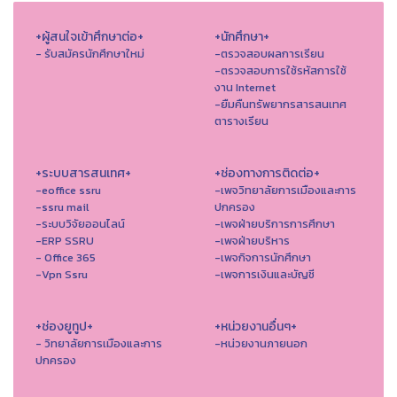
+ผู้สนใจเข้าศึกษาต่อ+
+นักศึกษา+
- รับสมัครนักศึกษาใหม่
-ตรวจสอบผลการเรียน
-ตรวจสอบการใช้รหัสการใช้
งาน Internet
-ยืมคืนทรัพยากรสารสนเทศ
ตารางเรียน
+ระบบสารสนเทศ+
+ช่องทางการติดต่อ+
-eoffice ssru
-เพจวิทยาลัยการเมืองและการ
-ssru mail
ปกครอง
-ระบบวิจัยออนไลน์
-เพจฝ่ายบริการการศึกษา
-ERP SSRU
-เพจฝ่ายบริหาร
- Office 365
-เพจกิจการนักศึกษา
-Vpn Ssru
-เพจการเงินและบัญชี
+ช่องยูทูป+
+หน่วยงานอื่นๆ+
- วิทยาลัยการเมืองและการ
-หน่วยงานภายนอก
ปกครอง