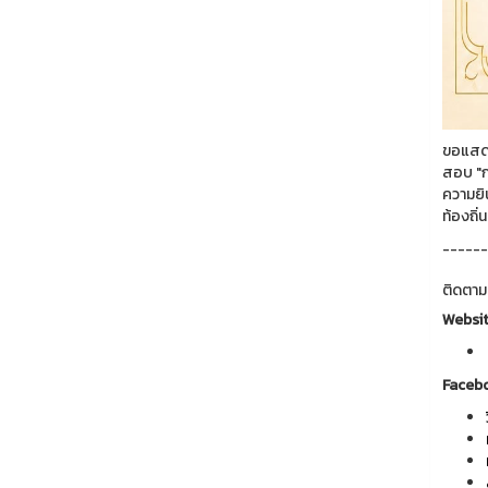
ขอแสดง
สอบ "ก
ความยิ
ท้องถิ่
------
ติดตาม
Websi
Faceb