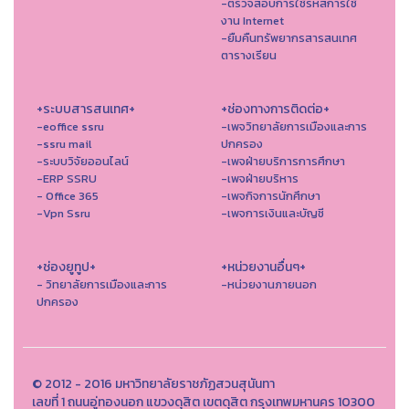
-ตรวจสอบการใช้รหัสการใช้
งาน Internet
-ยืมคืนทรัพยากรสารสนเทศ
ตารางเรียน
+ระบบสารสนเทศ+
+ช่องทางการติดต่อ+
-eoffice ssru
-เพจวิทยาลัยการเมืองและการ
-ssru mail
ปกครอง
-ระบบวิจัยออนไลน์
-เพจฝ่ายบริการการศึกษา
-ERP SSRU
-เพจฝ่ายบริหาร
- Office 365
-เพจกิจการนักศึกษา
-Vpn Ssru
-เพจการเงินและบัญชี
+ช่องยูทูป+
+หน่วยงานอื่นๆ+
- วิทยาลัยการเมืองและการ
-หน่วยงานภายนอก
ปกครอง
© 2012 - 2016 มหาวิทยาลัยราชภัฏสวนสุนันทา
เลขที่ 1 ถนนอู่ทองนอก แขวงดุสิต เขตดุสิต กรุงเทพมหานคร 10300