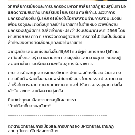
วิทยาลัยการเมืองและการปกครอง มหาวิทยาลัยราชภัฏสวนสุนันทา ขอ
แสดงความยินดีกับ นายธีรเมธ ใยยะธรรม ศิษย์เก่าแขนงวิชาการ
ปกครองท้องถิ่น รุ่นรหัส 61 เนื่องในโอกาสสอบผ่านการสอบแข่งขัน
เพื่อบรรจุและแต่งตั้งบุคคลเข้ารับราชการในตำแหน่ง เจ้าพนักงาน
ปกครองปฏิบัติการ (ปลัดอำเภอ) ประจำปีงบประมาณ พ.ศ. 2569 โดย
ผ่านการสอบ ภาค ก. (การวัดความรู้ความสามารถทั่วไป) ซึ่งเป็นขั้นตอน
สำคัญของการคัดเลือกบุคคลเข้ารับราชการ
จากผู้สมัครสอบแข่งขันทั้งสิ้น 16,691 คน มีผู้ผ่านการสอบ 1,141 คน
สะท้อนถึงความรู้ ความสามารถ ความมุ่งมั่น และความอุตสาหะของผู้
สอบผ่านในการเตรียมความพร้อมสู่การรับราชการ
คณาจารย์และบุคลากรแขนงวิชาการปกครองท้องถิ่น ขอร่วมแสดง
ความยินดี พร้อมทั้งขออวยพรให้นายธีรเมธ ใยยะธรรม ประสบความ
สำเร็จในการสอบ ภาค ข. และภาค ค. และได้รับการบรรจุและแต่งตั้ง
เข้ารับราชการสมดังความมุ่งหวัง
ศิษย์เก่าทุกคน คือความภาคภูมิใจของเรา
"สิงห์ท้องถิ่นสวนสุนันทา"
-----------------------------------------------
ติดตาม วิทยาลัยการเมืองและการปกครอง มหาวิทยาลัยราชภัฏ
สวนสุนันทา ได้ในช่องทางอื่นๆ