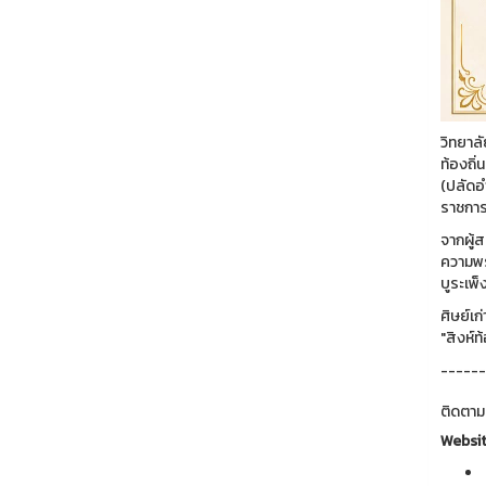
วิทยาล
ท้องถิ
(ปลัดอ
ราชกา
จากผู้
ความพร
บูระเพ
ศิษย์เ
"สิงห์ท
------
ติดตาม
Websi