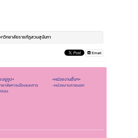
าวิทยาลัยราชภัฏสวนสุนันทา
Email
องยูทูป+
+หน่วยงานอื่นๆ+
ิทยาลัยการเมืองและการ
-หน่วยงานภายนอก
ครอง