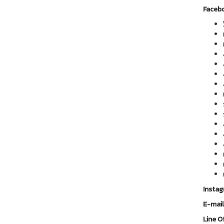
Faceb
Insta
E-mai
Line Of