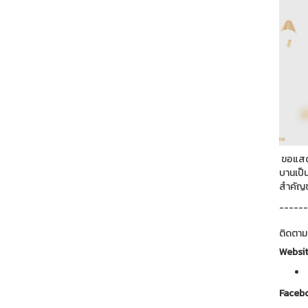
ขอแสดง
บานเป็
สำคัญข
------
ติดตาม
Websi
Faceb