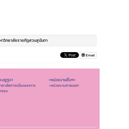
าวิทยาลัยราชภัฏสวนสุนันทา
Email
องยูทูป+
+หน่วยงานอื่นๆ+
ิทยาลัยการเมืองและการ
-หน่วยงานภายนอก
ครอง