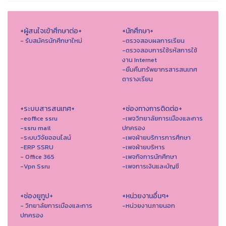
+ผู้สนใจเข้าศึกษาต่อ+
+นักศึกษา+
- รับสมัครนักศึกษาใหม่
-ตรวจสอบผลการเรียน
-ตรวจสอบการใช้รหัสการใช้
งาน Internet
-ยืมคืนทรัพยากรสารสนเทศ
ตารางเรียน
+ระบบสารสนเทศ+
+ช่องทางการติดต่อ+
-eoffice ssru
-เพจวิทยาลัยการเมืองและการ
-ssru mail
ปกครอง
-ระบบวิจัยออนไลน์
-เพจฝ่ายบริการการศึกษา
-ERP SSRU
-เพจฝ่ายบริหาร
- Office 365
-เพจกิจการนักศึกษา
-Vpn Ssru
-เพจการเงินและบัญชี
+ช่องยูทูป+
+หน่วยงานอื่นๆ+
- วิทยาลัยการเมืองและการ
-หน่วยงานภายนอก
ปกครอง