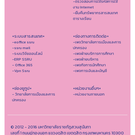
-ตรวจสอบการใช้รหัสการใช้
งาน Internet
-ยืมคืนทรัพยากรสารสนเทศ
ตารางเรียน
+ระบบสารสนเทศ+
+ช่องทางการติดต่อ+
-eoffice ssru
-เพจวิทยาลัยการเมืองและการ
-ssru mail
ปกครอง
-ระบบวิจัยออนไลน์
-เพจฝ่ายบริการการศึกษา
-ERP SSRU
-เพจฝ่ายบริหาร
- Office 365
-เพจกิจการนักศึกษา
-Vpn Ssru
-เพจการเงินและบัญชี
+ช่องยูทูป+
+หน่วยงานอื่นๆ+
- วิทยาลัยการเมืองและการ
-หน่วยงานภายนอก
ปกครอง
© 2012 - 2016 มหาวิทยาลัยราชภัฏสวนสุนันทา
เลขที่ 1 ถนนอู่ทองนอก แขวงดุสิต เขตดุสิต กรุงเทพมหานคร 10300