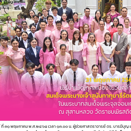
ร์ ที่ ๓๑ พฤษภาคม พ.ศ.๒๕๖๘ เวลา ๑๓.๐๐ น. ผู้ช่วยศาสตราจารย์ ดร. บารมีบุ