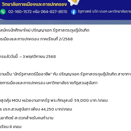
บสมัครนักศึกษาใหม่ ปริญญาเอก รัฐศาสตรดุษฎีบัณฑิต
รเมืองและการปกครอง ภาคเรียนที่ 2/2568
ครแล้ววันนี้ – 3 พฤศจิกายน 2568
่ความเป็น “นักรัฐศาสตร์มืออาชีพ” กับ ปริญญาเอก รัฐศาสตรดุษฎีบัณฑิต สาขา
ัยการเมืองและการปกครอง มหาวิทยาลัยราชภัฏสวนสุนันทา
มสุดคุ้ม MOU หน่วยงานภาครัฐ พระภิกษุสงฆ์ 59,000 บาท /เทอม
ร มรภ.สวนสุนันทา เพียง 44,250 บาท/เทอม
ันอาทิตย์ สะดวกสำหรับคนทำงาน
เรียน 8 เทอม