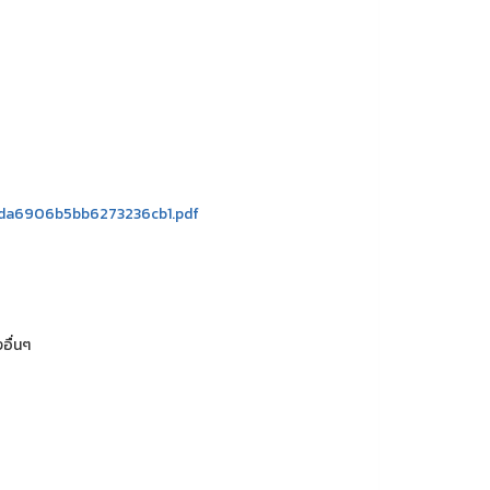
f0da6906b5bb6273236cb1.pdf
อื่นๆ