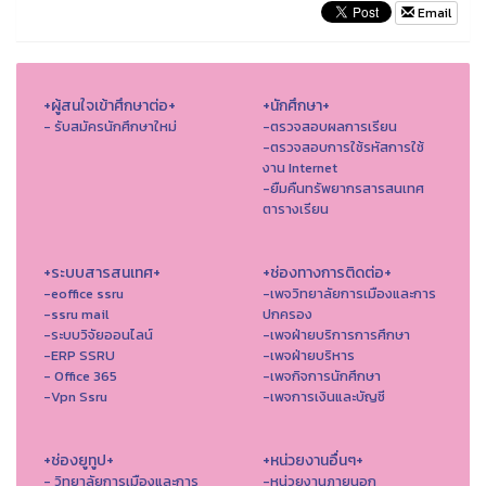
Email
+ผู้สนใจเข้าศึกษาต่อ+
+นักศึกษา+
- รับสมัครนักศึกษาใหม่
-ตรวจสอบผลการเรียน
-ตรวจสอบการใช้รหัสการใช้
งาน Internet
-ยืมคืนทรัพยากรสารสนเทศ
ตารางเรียน
+ระบบสารสนเทศ+
+ช่องทางการติดต่อ+
-eoffice ssru
-เพจวิทยาลัยการเมืองและการ
-ssru mail
ปกครอง
-ระบบวิจัยออนไลน์
-เพจฝ่ายบริการการศึกษา
-ERP SSRU
-เพจฝ่ายบริหาร
- Office 365
-เพจกิจการนักศึกษา
-Vpn Ssru
-เพจการเงินและบัญชี
+ช่องยูทูป+
+หน่วยงานอื่นๆ+
- วิทยาลัยการเมืองและการ
-หน่วยงานภายนอก