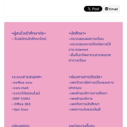
Email
+ผู้สนใจเข้าศึกษาต่อ+
+นักศึกษา+
- รับสมัครนักศึกษาใหม่
-ตรวจสอบผลการเรียน
-ตรวจสอบการใช้รหัสการใช้
งาน Internet
-ยืมคืนทรัพยากรสารสนเทศ
ตารางเรียน
+ระบบสารสนเทศ+
+ช่องทางการติดต่อ+
-eoffice ssru
-เพจวิทยาลัยการเมืองและการ
-ssru mail
ปกครอง
-ระบบวิจัยออนไลน์
-เพจฝ่ายบริการการศึกษา
-ERP SSRU
-เพจฝ่ายบริหาร
- Office 365
-เพจกิจการนักศึกษา
-Vpn Ssru
-เพจการเงินและบัญชี
+ช่องยูทูป+
+หน่วยงานอื่นๆ+