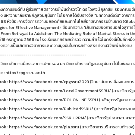
ความยินดีกับ ผู้ช่วยศาสตราจารย์ พันตำรวจโท ดร.ไวพจน์ กุลาชัย รองคณบดีฝ
 มหาวิทยาลัยราชภัฏสวนสุนันทา ในโอกาสได้รับรางวัล "บทความดีเด่น" จากการ
568 หัวข้อ: การจัดการความปลอดภัยและเทคโนโลยีอาชญากรรมข้ามชาติ (Globa
gies for Effective Management) ชื่อบทความ: "เส้นทางของการนอกใจสู่การใช้ส
(From Betrayal to Addiction: The Mediating Role of Marital Stress in t
ันที่ 16 กรกฎาคม 2568 ณ โรงเรียนนายร้อยตำรวจ ความสำเร็จในครั้งนี้เป็นอีกห
งความเป็นเลิศทางวิชาการและความมุ่งมั่นในการสร้างสรรค์งานวิจัยเพื่อสังคม
-----------------------------------------
 วิทยาลัยการเมืองและการปกครอง มหาวิทยาลัยราชภัฏสวนสุนันทา ได้ในช่องทาง
e : http://cpg.ssru.ac.th
ok : https://www.facebook.com/cpgssru2023 (วิทยาลัยการเมืองและการป
ok : https://www.facebook.com/LocalGovernmentSSRU/ (สาขาวิชารัฐป
ok : https://www.facebook.com/POL.ONLINE.SSRU (หลักสูตรรัฐศาสตรบ
ok : https://www.facebook.com/PublicAdSSRU/ (สาขาวิชารัฐประศาสนศ
ok : https://www.facebook.com/SSRU.PPM/ (สาขาวิชารัฐประศาสนศาสตร
ok : https://www.facebook.com/pla.ssru (สาขาวิชาการบริหารงานตำรวจ)