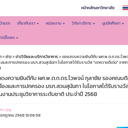
หน้าหลักมหาวิทยาลัย
น้าแรก
เกี่ยวกับเรา
หน่วยงาน
วิจัย/บริการ
มุมนักศึกษา
าวน์โหลด
ก
>
ข่าว
>
ข่าววิจัยและบริการวิชาการ
> ขอแสดงความยินดีกับ ผศ.พ.ต.ท.ดร.ไวพจน
องและการปกครอง มรภ.สวนสุนันทา ในโอกาสได้รับรางวัล "บทความดีเด่น" จากก
8
ดงความยินดีกับ ผศ.พ.ต.ท.ดร.ไวพจน์ กุลาชัย รองคณบดีฝ่
มืองและการปกครอง มรภ.สวนสุนันทา ในโอกาสได้รับรางว
ในงานประชุมวิชาการระดับชาติ ประจำปี 2568
in cpg
รกฏาคม 2568 13:06:58