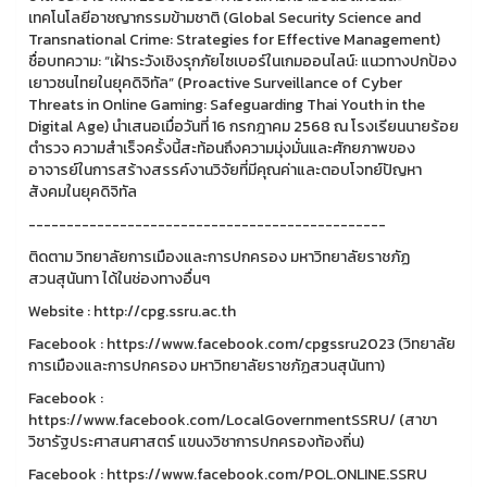
เทคโนโลยีอาชญากรรมข้ามชาติ (Global Security Science and
Transnational Crime: Strategies for Effective Management)
ชื่อบทความ: “เฝ้าระวังเชิงรุกภัยไซเบอร์ในเกมออนไลน์: แนวทางปกป้อง
เยาวชนไทยในยุคดิจิทัล” (Proactive Surveillance of Cyber
Threats in Online Gaming: Safeguarding Thai Youth in the
Digital Age) นำเสนอเมื่อวันที่ 16 กรกฎาคม 2568 ณ โรงเรียนนายร้อย
ตำรวจ ความสำเร็จครั้งนี้สะท้อนถึงความมุ่งมั่นและศักยภาพของ
อาจารย์ในการสร้างสรรค์งานวิจัยที่มีคุณค่าและตอบโจทย์ปัญหา
สังคมในยุคดิจิทัล
-----------------------------------------------
ติดตาม วิทยาลัยการเมืองและการปกครอง มหาวิทยาลัยราชภัฏ
สวนสุนันทา ได้ในช่องทางอื่นๆ
Website : http://cpg.ssru.ac.th
Facebook : https://www.facebook.com/cpgssru2023 (วิทยาลัย
การเมืองและการปกครอง มหาวิทยาลัยราชภัฏสวนสุนันทา)
Facebook :
https://www.facebook.com/LocalGovernmentSSRU/ (สาขา
วิชารัฐประศาสนศาสตร์ แขนงวิชาการปกครองท้องถิ่น)
Facebook : https://www.facebook.com/POL.ONLINE.SSRU