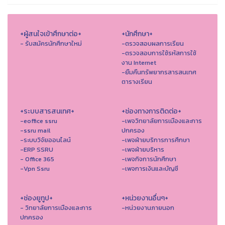
+ผู้สนใจเข้าศึกษาต่อ+
+นักศึกษา+
- รับสมัครนักศึกษาใหม่
-ตรวจสอบผลการเรียน
-ตรวจสอบการใช้รหัสการใช้
งาน Internet
-ยืมคืนทรัพยากรสารสนเทศ
ตารางเรียน
+ระบบสารสนเทศ+
+ช่องทางการติดต่อ+
-eoffice ssru
-เพจวิทยาลัยการเมืองและการ
-ssru mail
ปกครอง
-ระบบวิจัยออนไลน์
-เพจฝ่ายบริการการศึกษา
-ERP SSRU
-เพจฝ่ายบริหาร
- Office 365
-เพจกิจการนักศึกษา
-Vpn Ssru
-เพจการเงินและบัญชี
+ช่องยูทูป+
+หน่วยงานอื่นๆ+
- วิทยาลัยการเมืองและการ
-หน่วยงานภายนอก
ปกครอง