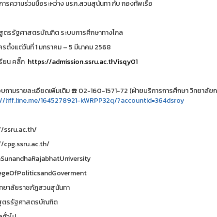
การความร่วมมือระหว่าง มรภ.สวนสุนันทา กับ กองทัพเรือ
กสูตรรัฐศาสตรบัณฑิต ระบบการศึกษาทางไกล
รตั้งแต่วันที่ 1 มกราคม – 5 มีนาคม 2568
รียน คลิ๊ก
https://admission.ssru.ac.th/isqy01
บถามรายละเอียดเพิ่มเติม ☎️ 02-160-1571-72 (ฝ่ายบริการการศึกษา วิทยาลัยกา
://liff.line.me/1645278921-kWRPP32q/?accountId=364dsroy
//ssru.ac.th/
//cpg.ssru.ac.th/
SunandhaRajabhatUniversity
egeOfPoliticsandGoverment
ทยาลัยราชภัฏสวนสุนันทา
ูตรรัฐศาสตรบัณฑิต
ทั่วไป