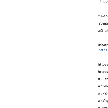
- โครง
2. หลั
รับสมัค
สมัครเ
หรือสอ
https
https:
https:
#Suan
#Coll
#มหาวิ
#หลักส
#บุคคล