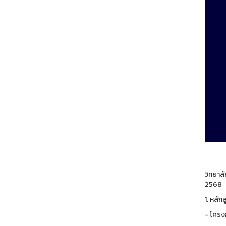
วิทยาล
2568
1. หลั
- โครง