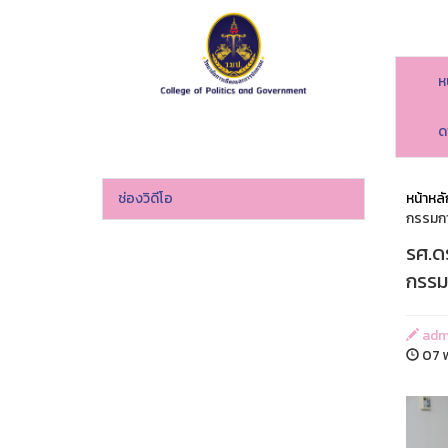
ห
ด
ช่องวิดีโอ
หน้าหลั
กรรมกา
รศ.ด
กรรม
adm
07 พ