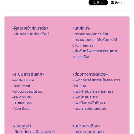
Email
+ผู้สนใจเข้าศึกษาต่อ+
+นักศึกษา+
- รับสมัครนักศึกษาใหม่
-ตรวจสอบผลการเรียน
-ตรวจสอบการใช้รหัสการใช้
งาน Internet
-ยืมคืนทรัพยากรสารสนเทศ
ตารางเรียน
+ระบบสารสนเทศ+
+ช่องทางการติดต่อ+
-eoffice ssru
-เพจวิทยาลัยการเมืองและการ
-ssru mail
ปกครอง
-ระบบวิจัยออนไลน์
-เพจฝ่ายบริการการศึกษา
-ERP SSRU
-เพจฝ่ายบริหาร
- Office 365
-เพจกิจการนักศึกษา
-Vpn Ssru
-เพจการเงินและบัญชี
+ช่องยูทูป+
+หน่วยงานอื่นๆ+
- วิทยาลัยการเมืองและการ
-หน่วยงานภายนอก