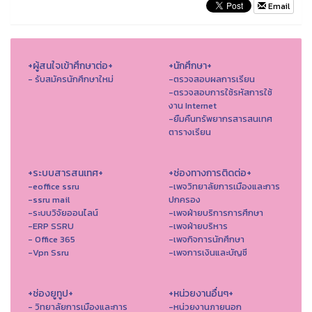
Email
+ผู้สนใจเข้าศึกษาต่อ+
+นักศึกษา+
- รับสมัครนักศึกษาใหม่
-ตรวจสอบผลการเรียน
-ตรวจสอบการใช้รหัสการใช้
งาน Internet
-ยืมคืนทรัพยากรสารสนเทศ
ตารางเรียน
+ระบบสารสนเทศ+
+ช่องทางการติดต่อ+
-eoffice ssru
-เพจวิทยาลัยการเมืองและการ
-ssru mail
ปกครอง
-ระบบวิจัยออนไลน์
-เพจฝ่ายบริการการศึกษา
-ERP SSRU
-เพจฝ่ายบริหาร
- Office 365
-เพจกิจการนักศึกษา
-Vpn Ssru
-เพจการเงินและบัญชี
+ช่องยูทูป+
+หน่วยงานอื่นๆ+
- วิทยาลัยการเมืองและการ
-หน่วยงานภายนอก