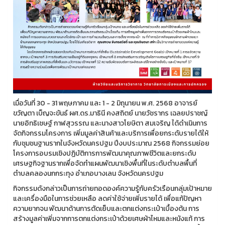
เมื่อวันที่ 30 - 31 พฤษภาคม และ 1 - 2 มิถุนายน พ.ศ. 2568 อาจารย์
ขวัญตา เบ็ญจะขันธ์ ผศ.ดร.มาธินี คงสถิตย์ นายวัชรากร เฉลยปราชญ์
นายอิทธิเชษฐ์ กาฬสุวรรณ และนางสาวโยษิตา สมเจริญ ได้ดำเนินการ
จัดกิจกรรมโครงการ เพิ่มมูลค่าสินค้าและบริการเพื่อยกระดับรายได้ให้
กับชุมชนฐานรากในจังหวัดนครปฐม ปีงบประมาณ 2568 กิจกรรมย่อย
โครงการอบรมเชิงปฏิบัติการการพัฒนาคุณภาพชีวิตและยกระดับ
เศรษฐกิจฐานรากเพื่อจัดทำแผนพัฒนาเชิงพื้นที่ในระดับตำบลพื้นที่
ตำบลคลองนกกระทุง อำเภอบางเลน จังหวัดนครปฐม
กิจกรรมดังกล่าวเป็นการถ่ายทอดองค์ความรู้กับครัวเรือนกลุ่มเป้าหมาย
และเครื่องมือในการช่วยเหลือ ลดค่าใช้จ่ายเพิ่มรายได้ เพื่อแก้ปัญหา
ความยากจน พัฒนาด้านการตัดเย็บและตกแต่งกระเป๋าเบื้องต้น การ
สร้างมูลค่าเพิ่มจากการตกแต่งกระเป๋าด้วยเศษผ้าไหมและหนังแท้ การ