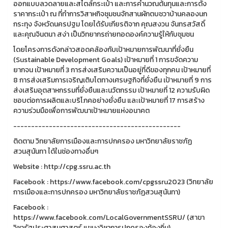
ออกแบบลวดลายและสไตล์กระเป๋า และการคำนวณต้นทุนและการตั้ง
ราคากระเป๋า ณ ที่ทำการวิสาหกิจชุมชนจักสานผักตบชวาบ้านคลองนก
กระทุง จังหวัดนครปฐม โดยได้รับเกียรติจาก คุณสงวน จันทรสวัสดิ์
และคุณจินตนา สง่า เป็นวิทยากรถ่ายทอดองค์ความรู้ให้กับชุมชน
โดยโครงการดังกล่าวสอดคล้องกับเป้าหมายการพัฒนาที่ยั่งยืน
(Sustainable Development Goals) เป้าหมายที่ 1 การขจัดความ
ยากจน เป้าหมายที่ 3 การส่งเสริมความเป็นอยู่ที่ดีของทุกคน เป้าหมายที่
8 การส่งเสริมการเจริญเติบโตทางเศรษฐกิจที่ยั่งยืน เป้าหมายที่ 9 การ
ส่งเสริมอุตสาหกรรมที่ยั่งยืนและนวัตกรรม เป้าหมายที่ 12 ความรับผิด
ชอบต่อการผลิตและบริโภคอย่างยั่งยืน และเป้าหมายที่ 17 การสร้าง
ความร่วมมือเพื่อการพัฒนาเป้าหมายแห่งอนาคต
-----------------------------------------------
ติดตาม วิทยาลัยการเมืองและการปกครอง มหาวิทยาลัยราชภัฏ
สวนสุนันทา ได้ในช่องทางอื่นๆ
Website : http://cpg.ssru.ac.th
Facebook : https://www.facebook.com/cpgssru2023 (วิทยาลัย
การเมืองและการปกครอง มหาวิทยาลัยราชภัฏสวนสุนันทา)
Facebook :
https://www.facebook.com/LocalGovernmentSSRU/ (สาขา
วิชารัฐประศาสนศาสตร์ แขนงวิชาการปกครองท้องถิ่น)