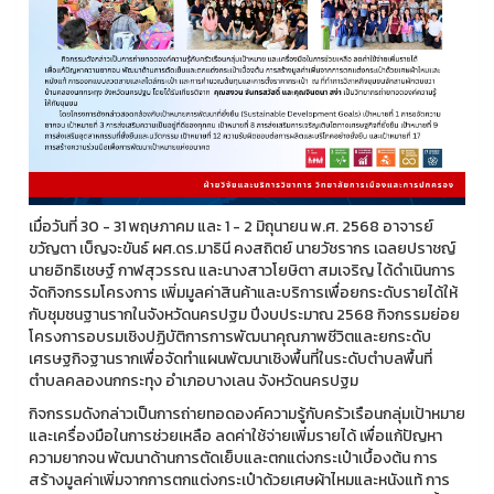
เมื่อวันที่ 30 - 31 พฤษภาคม และ 1 - 2 มิถุนายน พ.ศ. 2568 อาจารย์
ขวัญตา เบ็ญจะขันธ์ ผศ.ดร.มาธินี คงสถิตย์ นายวัชรากร เฉลยปราชญ์
นายอิทธิเชษฐ์ กาฬสุวรรณ และนางสาวโยษิตา สมเจริญ ได้ดำเนินการ
จัดกิจกรรมโครงการ เพิ่มมูลค่าสินค้าและบริการเพื่อยกระดับรายได้ให้
กับชุมชนฐานรากในจังหวัดนครปฐม ปีงบประมาณ 2568 กิจกรรมย่อย
โครงการอบรมเชิงปฏิบัติการการพัฒนาคุณภาพชีวิตและยกระดับ
เศรษฐกิจฐานรากเพื่อจัดทำแผนพัฒนาเชิงพื้นที่ในระดับตำบลพื้นที่
ตำบลคลองนกกระทุง อำเภอบางเลน จังหวัดนครปฐม
กิจกรรมดังกล่าวเป็นการถ่ายทอดองค์ความรู้กับครัวเรือนกลุ่มเป้าหมาย
และเครื่องมือในการช่วยเหลือ ลดค่าใช้จ่ายเพิ่มรายได้ เพื่อแก้ปัญหา
ความยากจน พัฒนาด้านการตัดเย็บและตกแต่งกระเป๋าเบื้องต้น การ
สร้างมูลค่าเพิ่มจากการตกแต่งกระเป๋าด้วยเศษผ้าไหมและหนังแท้ การ