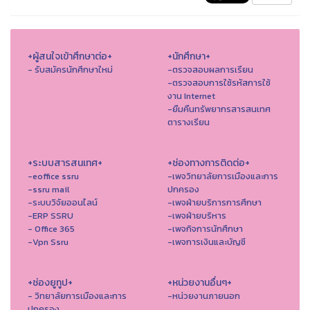
+ผู้สนใจเข้าศึกษาต่อ+
+นักศึกษา+
- รับสมัครนักศึกษาใหม่
-ตรวจสอบผลการเรียน
-ตรวจสอบการใช้รหัสการใช้
งาน Internet
-ยืมคืนทรัพยากรสารสนเทศ
ตารางเรียน
+ระบบสารสนเทศ+
+ช่องทางการติดต่อ+
-eoffice ssru
-เพจวิทยาลัยการเมืองและการ
-ssru mail
ปกครอง
-ระบบวิจัยออนไลน์
-เพจฝ่ายบริการการศึกษา
-ERP SSRU
-เพจฝ่ายบริหาร
- Office 365
-เพจกิจการนักศึกษา
-Vpn Ssru
-เพจการเงินและบัญชี
+ช่องยูทูป+
+หน่วยงานอื่นๆ+
- วิทยาลัยการเมืองและการ
-หน่วยงานภายนอก
ปกครอง