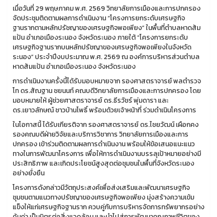
เมื่อวันที่ 29 พฤษภาคม พ.ศ. 2569 วิทยาลัยการเมืองและการปกครอง
จัดประชุมติดตามผลการดำเนินงาน “โครงการยกระดับเศรษฐกิจ
ฐานรากตามหลักปรัชญาของเศรษฐกิจพอเพียง” ในพื้นที่ตำบลหาดส้ม
แป้น อำเภอเมืองระนอง จังหวัดระนอง ภายใต้ “โครงการยกระดับ
เศรษฐกิจฐานรากบนหลักปรัชญาของเศรษฐกิจพอเพียงในจังหวัด
ระนอง” ประจำปีงบประมาณ พ.ศ. 2569 ณ องค์การบริหารส่วนตำบล
หาดส้มแป้น อำเภอเมืองระนอง จังหวัดระนอง
การดำเนินงานครั้งนี้ได้รับมอบหมายจาก รองศาสตราจารย์ พลตำรวจ
โท ดร.สัณฐาน ชยนนท์ คณบดีวิทยาลัยการเมืองและการปกครอง โดย
มอบหมายให้ ผู้ช่วยศาสตราจารย์ ดร.ธีรวัชร์ พุ่มดารา และ
ดร.เยาวลักษณ์ ชาวบ้านโพธิ์ พร้อมด้วยเจ้าหน้าที่ ร่วมดำเนินโครงการ
ในโอกาสนี้ ได้รับเกียรติจาก รองศาสตราจารย์ ดร.ไชยวัฒน์ เผือกคง
รองคณบดีฝ่ายวิจัยและบริการวิชาการ วิทยาลัยการเมืองและการ
ปกครอง เข้าร่วมติดตามผลการดำเนินงาน พร้อมให้ข้อเสนอแนะแนว
ทางในการพัฒนาโครงการ เพื่อให้การดำเนินงานบรรลุเป้าหมายอย่างมี
ประสิทธิภาพ และเกิดประโยชน์สูงสุดต่อชุมชนในพื้นที่จังหวัดระนอง
อย่างยั่งยืน
โครงการดังกล่าวมีวัตถุประสงค์เพื่อส่งเสริมและพัฒนาเศรษฐกิจ
ชุมชนตามแนวทางปรัชญาของเศรษฐกิจพอเพียง มุ่งสร้างความเข้ม
แข็งให้แก่เศรษฐกิจฐานราก ควบคู่กับการบริหารจัดการทรัพยากรอย่าง
คุ้มค่า เป็นมิตรต่อสิ่งแวดล้อม และนำไปสู่การพัฒนาคุณภาพชีวิตของ