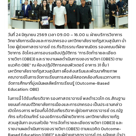
วันที่ 24 มิถุนายน 2569 เวลา 09.00 – 16.00 น. ฝ่ายบริการวิชาการ
วิทยาลัยการเมืองและการปกครอง มหาวิทยาลัยราชภัฏสวนสุนันทา นำ
โดย ผู้ช่วยศาสตราจารย์ ดร.กีรติวรรณ กัลยาณมิตร รองคณบดีฝ่าย
วิชาการ จัดโครงการอบรมเชิงปฏิบัติการ “การจัดทำรายละเอียด
รายวิชา (OBE3) และรายงานผลดำเนินการของรายวิชา (OBE5) ตาม
แนวคิด OBE” ณ ห้องปฏิบัติการคอมพิวเตอร์ อาคาร 31 ชั้น 1
มหาวิทยาลัยราชภัฏสวนสุนันทา เพื่อส่งเสริมและพัฒนาศักยภาพ
คณาจารย์ในการจัดการเรียนการสอนให้สอดคล้องกับแนวทางการ
จัดการศึกษาที่มุ่งเน้นผลลัพธ์การเรียนรู้ (Outcome-Based
Education: OBE)
ในการนี้ ได้รับเกียรติจาก รองศาสตราจารย์ พลตำรวจโท ดร.สัณฐาน
ชยนนท์ คณบดีวิทยาลัยการเมืองและการปกครอง เป็นประธานกล่าว
เปิดโครงการ พร้อมทั้งได้รับเกียรติจาก ผู้ช่วยศาสตราจารย์ ดร.ณัฐ
ภัทร แก้วรัตนภัทร์ รองอธิการบดีฝ่ายวิชาการ มหาวิทยาลัยราชภัฎ
สวนสุนันทา อบรมหัวข้อ "การจัดทำรายละเอียดรายวิชา (OBE3) และ
รายงานผลดำเนินการของรายวิชา (OBE5) ตามแนวคิด Outcome-
Based Education (OBE)" และผู้ช่วยศาสตราจารย์ ดร.ธนัชยศ จำปา