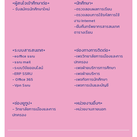
+ผู้สนใจเข้าศึกษาต่อ+
+นักศึกษา+
- รับสมัครนักศึกษาใหม่
-ตรวจสอบผลการเรียน
-ตรวจสอบการใช้รหัสการใช้
งาน Internet
-ยืมคืนทรัพยากรสารสนเทศ
ตารางเรียน
+ระบบสารสนเทศ+
+ช่องทางการติดต่อ+
-eoffice ssru
-เพจวิทยาลัยการเมืองและการ
-ssru mail
ปกครอง
-ระบบวิจัยออนไลน์
-เพจฝ่ายบริการการศึกษา
-ERP SSRU
-เพจฝ่ายบริหาร
- Office 365
-เพจกิจการนักศึกษา
-Vpn Ssru
-เพจการเงินและบัญชี
+ช่องยูทูป+
+หน่วยงานอื่นๆ+
- วิทยาลัยการเมืองและการ
-หน่วยงานภายนอก
ปกครอง